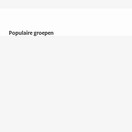
Populaire groepen
Caravans, campers &
vouwwagens
Movers
Overige
Adresgegevens
Klein Caravans B.V.
Maalderij 2
2913 LZ NIEUWERKERK
AAN DEN IJSSEL
Contactgegevens