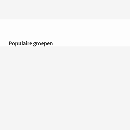
Populaire groepen
Caravans, campers &
vouwwagens
Movers
Overige
Adresgegevens
Klein Caravans B.V.
Maalderij 2
2913 LZ NIEUWERKERK
AAN DEN IJSSEL